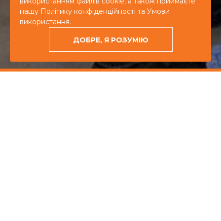
використанням файлів cookie, а також приймаєте
ЗАМОВИТИ ІВЕНТ
нашу Політику конфіденційності та Умови
використання.
+380
ДОБРЕ, Я РОЗУМІЮ
(44)
587-
87-50
Головна
»
Організація саміту “Форум розвитку
громадянського суспільства 2024”
ОРГАНІЗАЦІЯ
САМІТУ "ФОРУМ
Організація саміту у
РОЗВИТКУ
Мистецькому арсеналі.
ГРОМАДЯНСЬКОГО
СУСПІЛЬСТВА"
КЛІЄНТ
СФЕРА БІЗНЕСУ