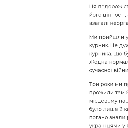
Ця подорож ст
його цінності,
взагалі неорга
Ми прийшли у 
курник. Це ду
курника. Цю бу
Жодна нормаль
сучасної війни
Три роки ми п
прожили там 8
місцевому нас
було лише 2 к
погано знали 
українцями у 