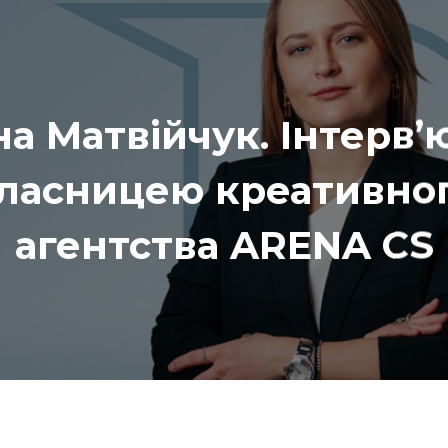
на Матвійчук. Інтерв’ю
ласницею креативно
агентства ARENA CS