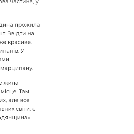
ова частина, у
родина прожила
т. Звідти на
же красиве.
ипанів. У
ими
з марципану.
де жила
місце. Там
их, але все
них світи: є
радянщина».