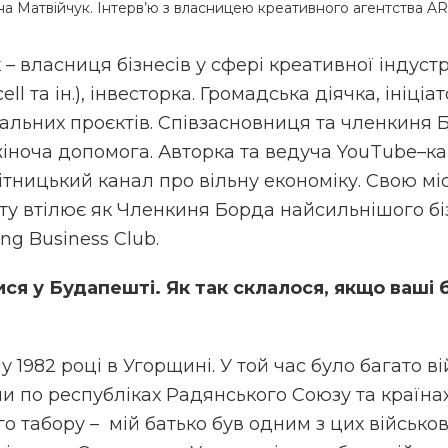
на Матвійчук. Інтерв’ю з власницею креативного агентства 
к
–
власниця бізнесів у сфері креативної індустр
ll та ін.), інвестор
ка
. Громадська діячка, ініціа
іальних про
є
ктів. Співзасновни
ця
та член
киня
Б
іноча допомога. Автор
ка
та ведуча
YouTube
–
к
ітницький канал про вільну економіку. Свою мі
ту втілю
є
як
Член
киня
Борда найсильніш
ого б
ng Business Club.
ся у Будапешті. Як так склалося, якщо ваші 
 1982 році в Угорщині. У той час було багато ві
ли по республіках Радянського Союзу та країна
го табору – мій батько був одним з цих військо