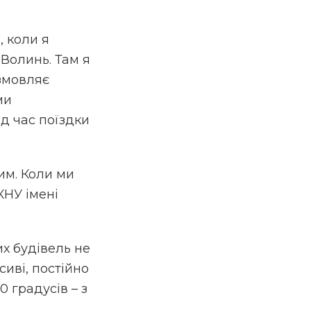
, коли я
 Волинь. Там я
озмовляє
ми
ід час поїздки
ним. Коли ми
КНУ імені
их будівель не
сиві, постійно
0 градусів – з