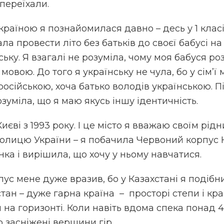
 переїхали.
країною я познайомилася давно – десь у 1 класі
а провести літо без батьків до своєї бабусі на
ську. Я взагалі не розуміла, чому моя бабуся р
овою. До того я українську не чула, бо у сім’ї 
російською, хоча батько володів українською. П
озуміла, що я маю якусь іншу ідентичність.
єві з 1993 року. І це місто я вважаю своїм рід
толицю України – я побачила Червоний корпус 
ка і вирішила, що хочу у ньому навчатися.
ус мене дуже вразив, бо у Казахстані я подібн
тан – дуже гарна країна – просторі степи і кра
 на горизонті. Коли навіть вдома спека понад 4
 засніжені вершини гір.