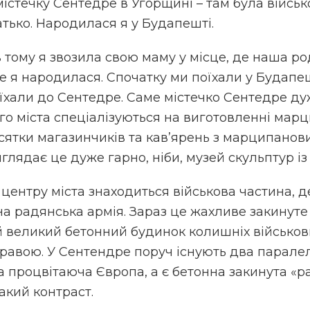
істечку Сентедре в Угорщині – там була військ
атько. Народилася я у Будапешті.
в тому я звозила свою маму у місце, де наша 
де я народилася. Спочатку ми поїхали у Будапеш
їхали до Сентедре. Саме містечко Сентедре ду
о міста спеціалізуються на виготовленні марц
ятки магазинчиків та кав’ярень з марципанов
иглядає це дуже гарно, ніби, музей скульптур і
 центру міста знаходиться військова частина, 
на радянська армія. Зараз це жахливе закинуте 
ей великий бетонний будинок колишніх військов
равою. У Сентендре поруч існують два паралель
а процвітаюча Європа, а є бетонна закинута «
акий контраст.