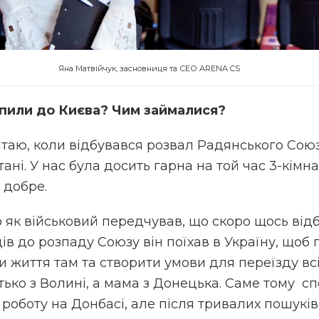
Яна Матвійчук, засновниця та СЕО ARENA CS
апили до Києва? Чим займалися?
таю, коли відбувався розвал Радянського Союз
ані. У нас була досить гарна на той час 3-кімн
, добре.
о як військовий передчував, що скоро щось відб
ців до розпаду Союзу він поїхав в Україну, щоб 
 життя там та створити умови для переїзду всі
атько з Волині, а мама з Донецька. Саме тому с
 роботу на Донбасі, але після тривалих пошукі