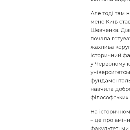
Але тоді там н
мене Київ став
Шевченка. Діз
почала готува
жахлива коруп
історичний фа
у Червоному к
університетськ
фундаментальн
навчила добре
філософських 
На історичном
– це про вмін
факультеті ми