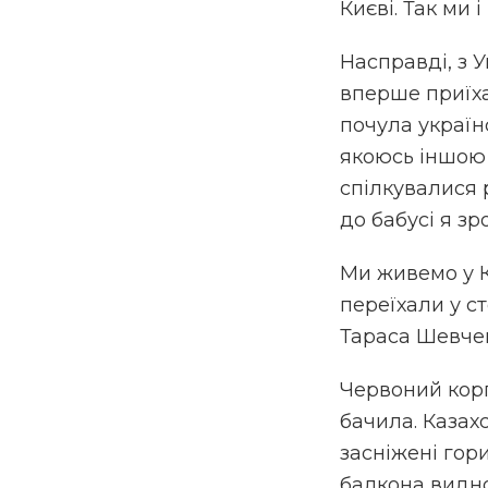
Києві. Так ми і
Насправді, з У
вперше приїхал
почула україн
якоюсь іншою м
спілкувалися 
до бабусі я зр
Ми живемо у Ки
переїхали у с
Тараса Шевчен
Червоний корп
бачила. Казахс
засніжені гори
балкона видно