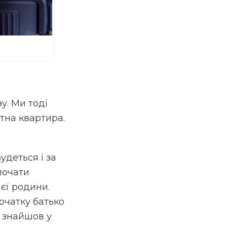
у. Ми тоді
атна квартира.
удеться і за
почати
єї родини.
початку батько
в знайшов у