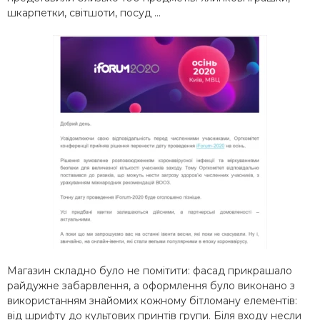
шкарпетки, світшоти, посуд …
Магазин складно було не помітити: фасад прикрашало
райдужне забарвлення, а оформлення було виконано з
використанням знайомих кожному бітломану елементів:
від шрифту до культових принтів групи. Біля входу несли