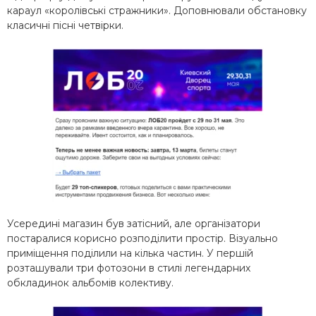
караул «королівські стражники». Доповнювали обстановку
класичні пісні четвірки.
Усередині магазин був затісний, але організатори
постаралися корисно розподілити простір. Візуально
приміщення поділили на кілька частин. У першій
розташували три фотозони в стилі легендарних
обкладинок альбомів колективу.