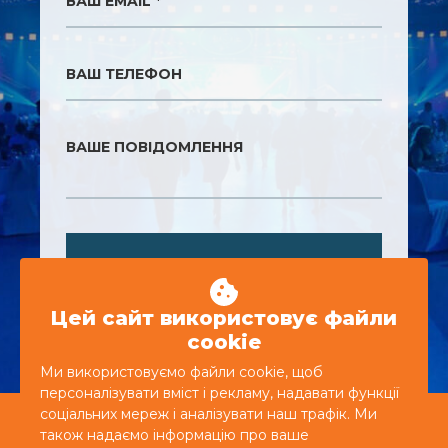
ВАШ EMAIL *
ВАШ ТЕЛЕФОН
ВАШЕ ПОВІДОМЛЕННЯ
ВІДПРАВИТИ
Цей сайт використовує файли
cookie
Ми використовуємо файли cookie, щоб
персоналізувати вміст і рекламу, надавати функції
соціальних мереж і аналізувати наш трафік. Ми
+380 44 587-87-50
також надаємо інформацію про ваше