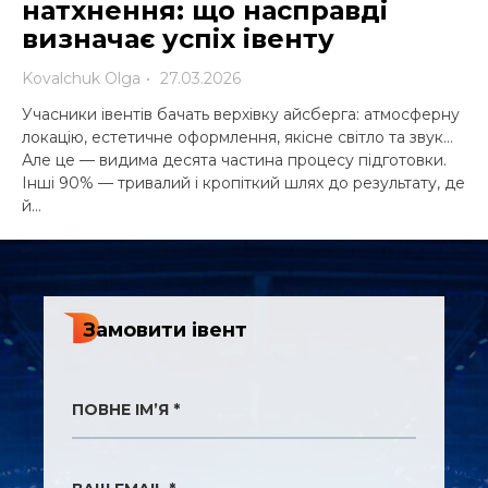
більше не працюють без
сенсів
Kovalchuk Olga
27.03.2026
ферну
Івентів у класичному розумінні більше не існує.
вук…
Сучасний бізнес-захід став елементом стратегії, яка
ки.
полягає у створенні екосистем, спільнот та платформ
у, де
для досягнення довгострокових цілей. Саме так за 20
років еволюціонувала івент індустрія:…
Замовити івент
ПОВНЕ ІМ’Я *