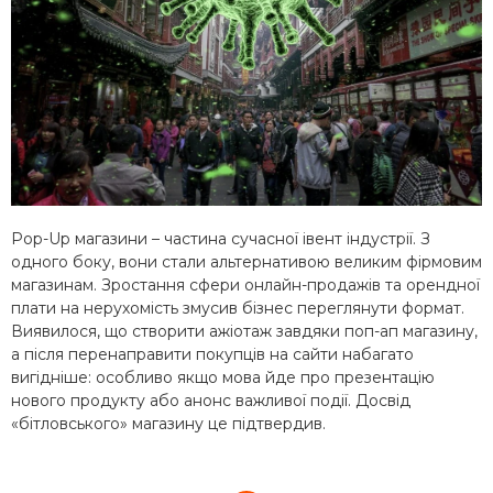
Pop-Up магазини – частина сучасної івент індустрії. З
одного боку, вони стали альтернативою великим фірмовим
магазинам. Зростання сфери онлайн-продажів та орендної
плати на нерухомість змусив бізнес переглянути формат.
Виявилося, що створити ажіотаж завдяки поп-ап магазину,
а після перенаправити покупців на сайти набагато
вигідніше: особливо якщо мова йде про презентацію
нового продукту або анонс важливої ​​події. Досвід
«бітловського» магазину це підтвердив.