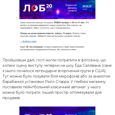
Пройшовши далі, гості могли потрапити в фотозону, що
копіює сцену виступу четвірки на шоу Еда Саллівана (саме
з нього почалося легендарне вторгнення групи в США).
Тут можна було позувати біля мікрофонів або за аналогом
барабанної установки Рінго Старра. У глибині магазину
поставили пейнтбольний класичний автомат: у нього
можна було пограти. Інший простір оптимізували для
продажів.