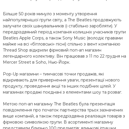
Більше 50 років минуло з моменту утворення
найпопулярнішої групи світу, а The Beatles продовжують
залучати своїх шанувальників (і стабільно заробляти). У
передріздвяний період компанія колишніх учасників групи
Beatles Apple Corps, а також Sony Music (володіє правами
майже на всі «бітловські» пісні) спільно з івент компанією
Thread Shop відкрили фірмовий поп-ап магазин
легендарного колективу. Він працював з 11 по 22 грудня на
Mercer Street в Soho, Нью-Йорк.
Pop-Up магазини – тимчасові точки продажів, які
відкривають для привернення уваги, презентації нового
продукту, проведення акції та інших подібних цілей. У
магазинах продажі поєднані з елементами шоу та розваг.
Метою поп-ап магазину The Beatles була презентація
повідомлення про початок партнерства трьох зазначених
вище компаній, а також передріздвяна реалізація товарів з
фірмовою символікою групи. В асортименті магазину
представили близько 100 предметів: ялинкові іграшки,