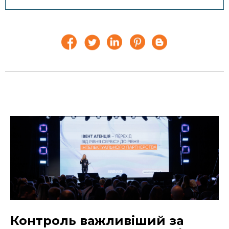
Еволюція подій: чому івенти