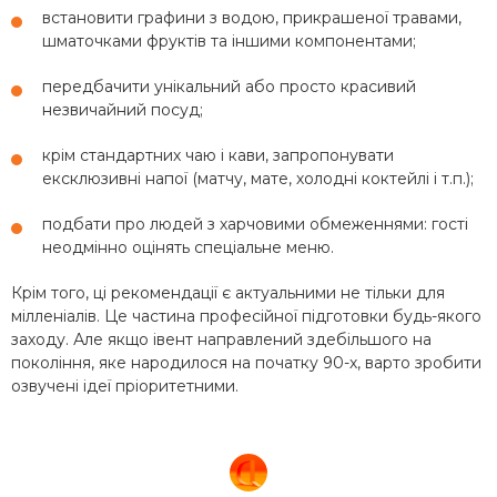
встановити графини з водою, прикрашеної травами,
шматочками фруктів та іншими компонентами;
передбачити унікальний або просто красивий
незвичайний посуд;
крім стандартних чаю і кави, запропонувати
ексклюзивні напої (матчу, мате, холодні коктейлі і т.п.);
подбати про людей з харчовими обмеженнями: гості
неодмінно оцінять спеціальне меню.
Крім того, ці рекомендації є актуальними не тільки для
мілленіалів. Це частина професійної підготовки будь-якого
заходу. Але якщо івент направлений здебільшого на
покоління, яке народилося на початку 90-х, варто зробити
озвучені ідеї пріоритетними.