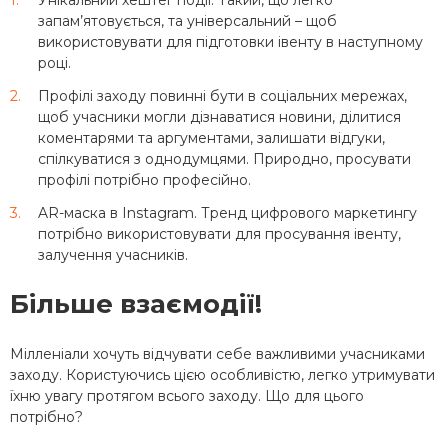
Унікальний хештег події. Такий, що легко
запам’ятовується, та універсальний – щоб
використовувати для підготовки івенту в наступному
році.
Профілі заходу повинні бути в соціальних мережах,
щоб учасники могли дізнаватися новини, ділитися
коментарями та аргументами, залишати відгуки,
спілкуватися з однодумцями. Природно, просувати
профілі потрібно професійно.
AR-маска в Instagram. Тренд цифрового маркетингу
потрібно використовувати для просування івенту,
залучення учасників.
Більше взаємодії!
Мілленіали хочуть відчувати себе важливими учасниками
заходу. Користуючись цією особливістю, легко утримувати
їхню увагу протягом всього заходу. Що для цього
потрібно?