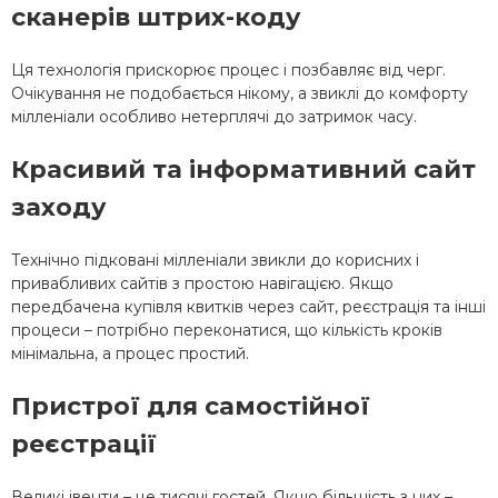
сканерів штрих-коду
Ця технологія прискорює процес і позбавляє від черг.
Очікування не подобається нікому, а звиклі до комфорту
мілленіали особливо нетерплячі до затримок часу.
Красивий та інформативний сайт
заходу
Технічно підковані мілленіали звикли до корисних і
привабливих сайтів з простою навігацією. Якщо
передбачена купівля квитків через сайт, реєстрація та інші
процеси – потрібно переконатися, що кількість кроків
мінімальна, а процес простий.
Пристрої для самостійної
реєстрації
Великі івенти – це тисячі гостей. Якщо більшість з них –