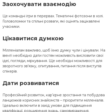
Заохочувати взаємодію
Це командні ігри в перервах. Тематичні фотозони в холі.
Головоломки та спільні розваги, які оцінять зацікавлені
учасники.
Цікавитися думкою
Мілленіалам важливо, щоб їхню думку чули і цінували. На
івенті необхідно дати гостям можливість висловити свої
ідеї, погляди, міркування. Ще необхідні можливості для
зворотного зв’язку, опитування, питання після виступів
спікерів.
Дати розвиватися
Професійний розвиток, кар’єрне зростання та побудова
ланцюжків корисних знайомств – пріоритети мілленіалів.
Ідеально включити в захід умови для підвищення
кваліфікації, розширення знань, самовираження.