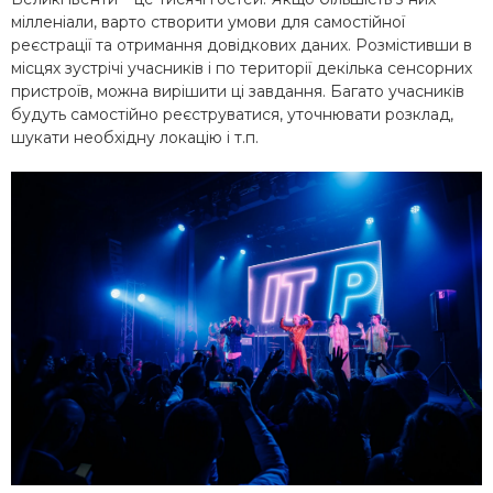
мілленіали, варто створити умови для самостійної
реєстрації та отримання довідкових даних. Розмістивши в
місцях зустрічі учасників і по території декілька сенсорних
пристроїв, можна вирішити ці завдання. Багато учасників
будуть самостійно реєструватися, уточнювати розклад,
шукати необхідну локацію і т.п.