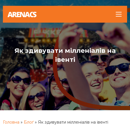
Як здивувати мілленіалів на
івенті
Головна
»
Блоґ
»
Як здивувати мілленіалів на івенті