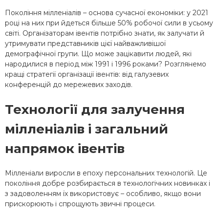
Покоління мілленіалів – основа сучасної економіки: у 2021
році на них при йдеться більше 50% робочої сили в усьому
світі. Організаторам івентів потрібно знати, як залучати й
утримувати представників цієї найважливішої
демографічної групи. Що може зацікавити людей, які
народилися в період між 1991 і 1996 роками? Розглянемо
кращі стратегії організації івентів: від галузевих
конференцій до мережевих заходів.
Технології для залучення
мілленіалів і загальний
напрямок івентів
Мілленіали виросли в епоху персональних технологій. Це
покоління добре розбирається в технологічних новинках і
з задоволенням їх використовує – особливо, якщо вони
прискорюють і спрощують звичні процеси.