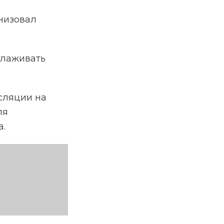
низовал
глаживать
сляции на
ля
а.