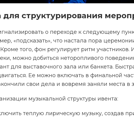
а для структурирования меро
игнализировать о переходе к следующему пун
мер, «подсказать», что настала пора церемони
Кроме того, фон регулирует ритм участников. 
еки, можно добиться неторопливого поведени
нт для выставочного зала или банкета. Быстр
двигаться. Ее можно включать в финальной час
кончили свои дела и вовремя заняли места в з
анизации музыкальной структуры ивента:
ключить теплую лирическую музыку, создав п