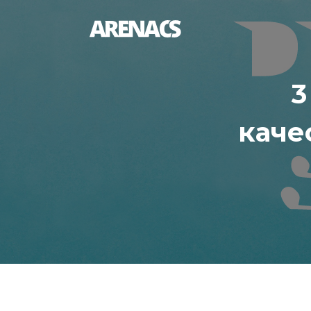
3
каче