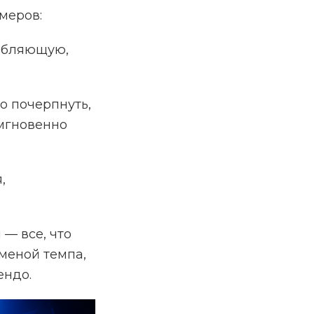
меров:
лабляющую,
о почерпнуть,
мгновенно
,
 — все, что
меной темпа,
ендо.