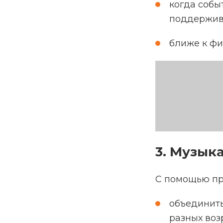
когда собы
поддержива
ближе к фи
3. Музык
С помощью пр
объединить
разных воз