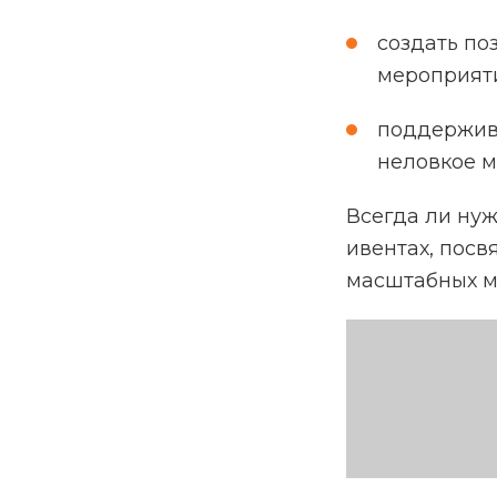
создать по
мероприят
поддержива
неловкое м
Всегда ли нуж
ивентах, посв
масштабных м