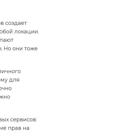
в создает
юбой локации.
упают
. Но они тоже
личного
ому для
очно
ужно
вых сервисов:
оме прав на