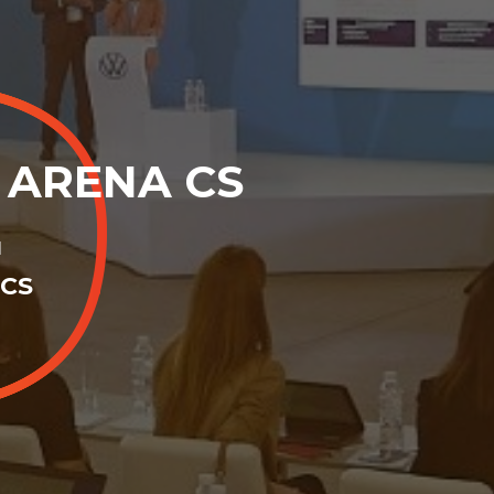
 ARENA CS
и
 CS