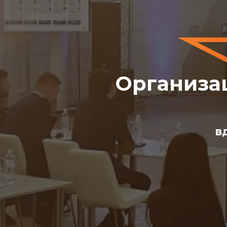
Организа
в