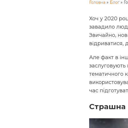
Головна
»
Блоґ
»
Го
Хоч у 2020 ро
завадило людя
Звичайно, нов
відриватися, 
Але факт в ін
заслуговують н
тематичного к
використовуват
час підготуват
Страшна 