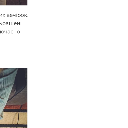
х вечірок.
икрашені
ночасно