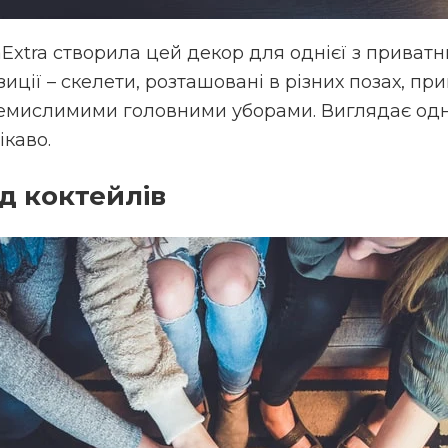
aExtra створила цей декор для однієї з приватни
иції – скелети, розташовані в різних позах, пр
немислимими головними уборами. Виглядає од
ікаво.
д коктейлів