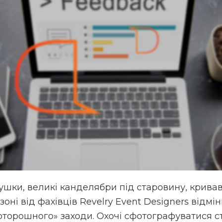
ушки, великі канделябри під старовину, крива
зоні від фахівців Revelry Event Designers відм
оторошного» заходи. Охочі сфотографуватися с