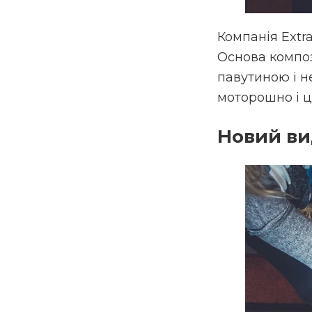
Компанія Extr
Основа композ
павутиною і 
моторошно і ц
Новий ви