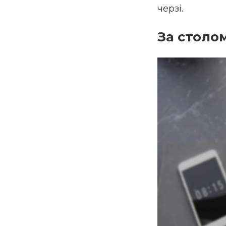
черзі.
За столо