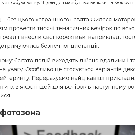
туй гарбуза влітку: 8 ідей для майбутньої вечірки на Хеллоуїн
ці і без цього «страшного» свята жилося моторо
м провести тисячі тематичних вечірок по всьом
і реалії внесли свої корективи: наприклад, гос
дотримуючись безпечної дистанції.
шому: багато подій виходять дійсно вдалими і т
а увагу. Особливо це стосується варіантів деко
ейтерингу. Перерахуємо найцікавіші приклади
и їх в якості ідей для вечірок в наступному ро
ися.
фотозона