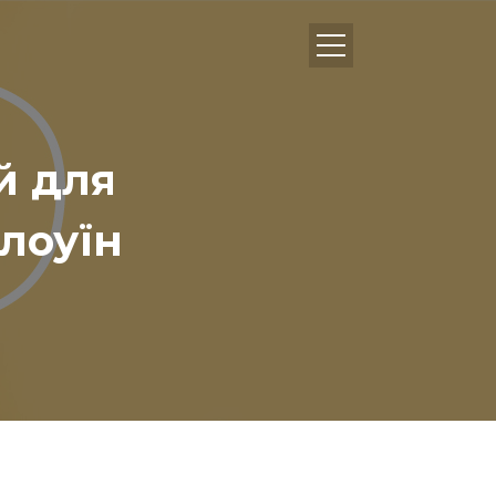
ей для
лоуїн