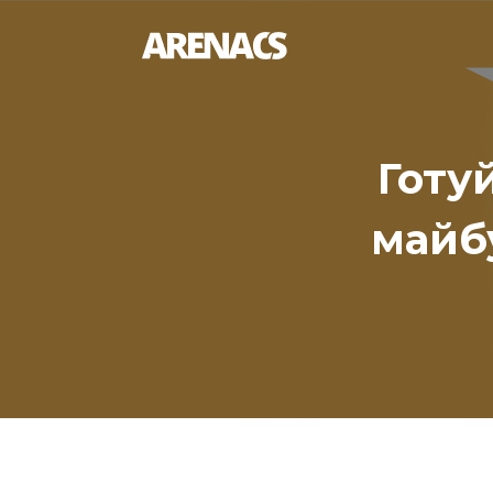
Готуй
майб