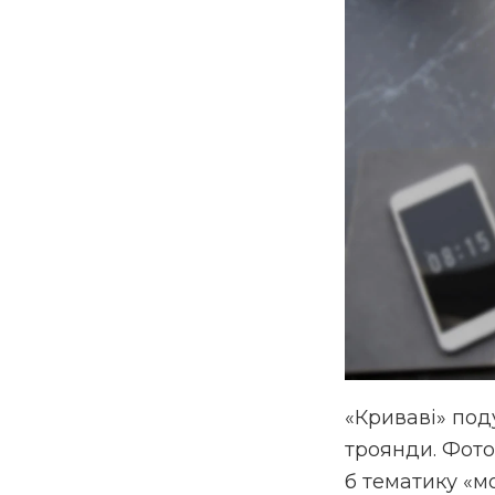
«Криваві» под
троянди. Фото
б тематику «м