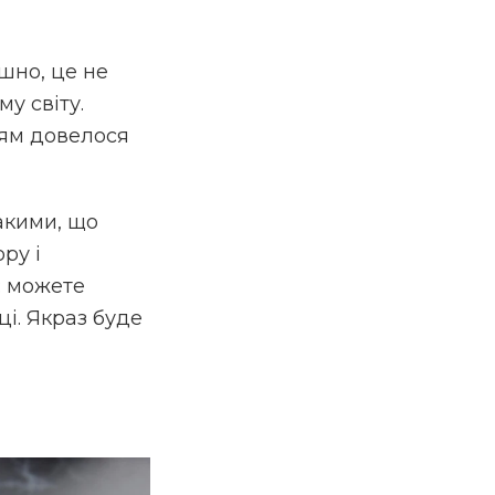
шно, це не
у світу.
тям довелося
акими, що
ру і
: можете
ці. Якраз буде