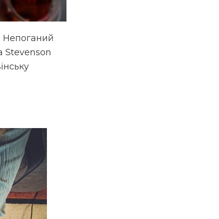
а. Непоганий
a Stevenson
інську