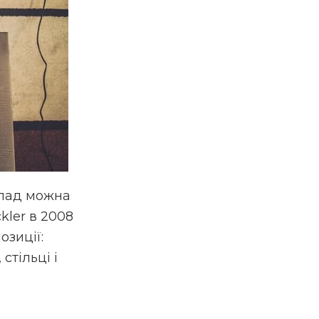
клад можна
kler в 2008
озиції:
стільці і