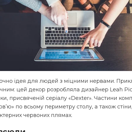
точно ідея для людей з міцними нервами. При
чним: цей декор розробляла дизайнер Leah Pic
ки, присвяченій серіалу «Dexter». Частини комп
в’ю» по всьому периметру столу, а також стіни, 
актерних червоних плямах.
 всюди