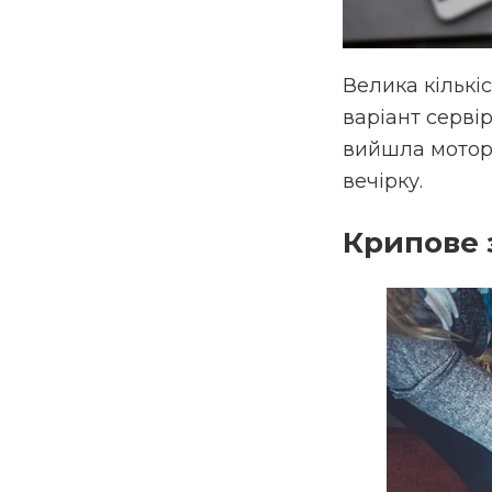
Велика кількіс
варіант серві
вийшла моторо
вечірку.
Крипове 