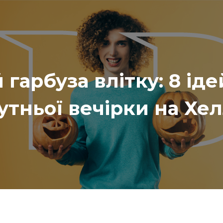
 гарбуза влітку: 8 ід
утньої вечірки на Хел