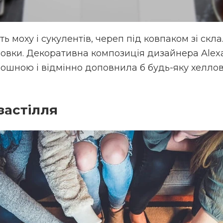
ть моху і сукулентів, череп під ковпаком зі скл
ровки. Декоративна композиція дизайнера Alex
шною і відмінно доповнила б будь-яку хеллов
застілля