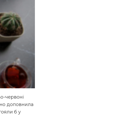
во-червоні
інно доповнила
тояли б у