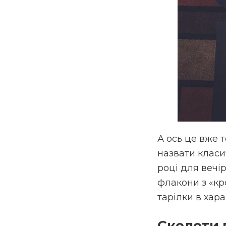
А ось це вже 
назвати класи
році для вечір
флакони з «кро
тарілки в хар
Скелети