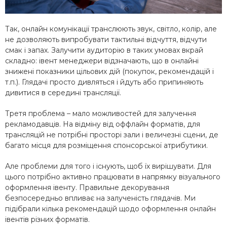
Так, онлайн комунікації транслюють звук, світло, колір, але
не дозволяють випробувати тактильні відчуття, відчути
смак і запах. Залучити аудиторію в таких умовах вкрай
складно: івент менеджери відзначають, що в онлайні
знижені показники цільових дій (покупок, рекомендацій і
т.п.). Глядачі просто дивляться і йдуть або припиняють
дивитися в середині трансляції.
Третя проблема – мало можливостей для залучення
рекламодавців. На відміну від оффлайн форматів, для
трансляцій не потрібні просторі зали і величезні сцени, де
багато місця для розміщення спонсорської атрибутики.
Але проблеми для того і існують, щоб їх вирішувати. Для
цього потрібно активно працювати в напрямку візуального
оформлення івенту. Правильне декорування
безпосередньо впливає на залученість глядачів. Ми
підібрали кілька рекомендацій щодо оформлення онлайн
івентів різних форматів.