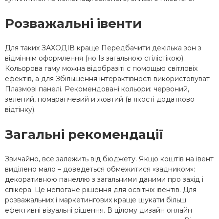
Розважальні івенти
Для таких ЗАХОДІВ краще Передбачити декілька зон з
відміннім оформлення (но Із загальною стілістікою).
Кольорова гаму можна відобразіті с помощью світловіх
ефектів, а для Збільшення інтерактівності використовуват
Плазмові панелі. Рекомендовані кольори: червоний,
зелений, помаранчевий и жовтий (в якості додатково
відтінку).
Загальні рекомендації
Звичайно, все залежить від бюджету. Якщо коштів на івент
виділено мало – доведеться обмежитися «задником»:
декоративною панеллю з загальними даними про захід і
спікера. Це непогане рішення для освітніх івентів. Для
розважальних і маркетингових краще шукати більш
ефективні візуальні рішення. В цілому дизайн онлайн