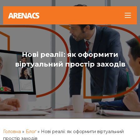
Нові реалії: як оформити
віртуальний простір заходів
Головна
»
Блоґ
»
Нові реалії: як оформити віртуальний
простір заходів