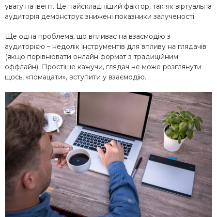
увагу на івент. Це найскладніший фактор, так як віртуальна
аудиторія демонструє знижені показники залученості.
Ще одна проблема, що впливає на взаємодію з
аудиторією – недолік інструментів для впливу на глядачів
(якщо порівнювати онлайн формат з традиційним
оффлайн). Простіше кажучи, глядач не може розглянути
щось, «помацати», вступити у взаємодію.