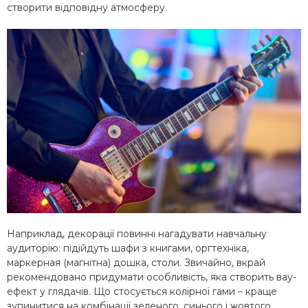
створити відповідну атмосферу.
Наприклад, декорації повинні нагадувати навчальну
аудиторію: підійдуть шафи з книгами, оргтехніка,
маркерная (магнітна) дошка, столи. Звичайно, вкрай
рекомендовано придумати особливість, яка створить вау-
ефект у глядачів. Що стосується колірної гами – краще
зупинитися на комбінації зеленого, синього і жовтого.