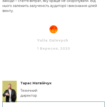
заходи – стаття витрат, яку краще не скорочувати. Від
нього залежить залученість аудиторії і виконання цілей
івенту.
Yulia Gulevych
1 Вересня, 2020
Тарас Матвійчук
Технічний
директор